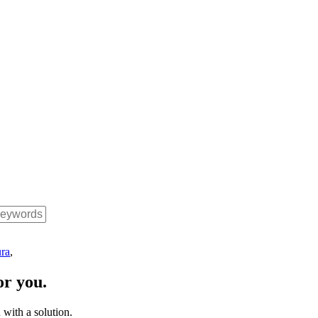
ura
,
or you.
with a solution.