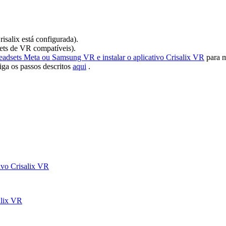
salix está configurada).
sets de VR compatíveis).
adsets Meta ou Samsung VR e instalar o aplicativo Crisalix VR
para m
iga os passos descritos
aqui
.
ivo Crisalix VR
alix VR