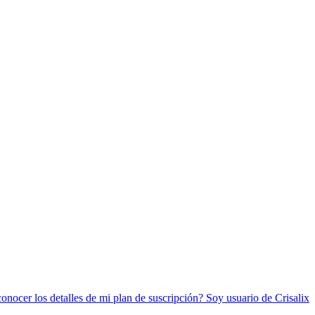
nocer los detalles de mi plan de suscripción?
Soy usuario de Crisalix