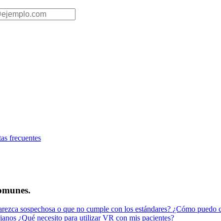
as frecuentes
comunes.
rezca sospechosa o que no cumple con los estándares?
¿Cómo puedo co
ujanos
¿Qué necesito para utilizar VR con mis pacientes?