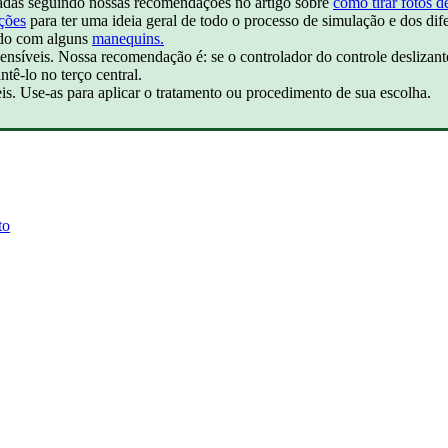
iradas seguindo nossas recomendações no artigo sobre
como tirar fotos d
ções
para ter uma ideia geral de todo o processo de simulação e dos dif
ndo com alguns
manequins.
sensíveis. Nossa recomendação é: se o controlador do controle deslizant
tê-lo no terço central.
eis. Use-as para aplicar o tratamento ou procedimento de sua escolha.
to