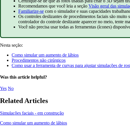
Certifique-se de que as fotos usadas para criar o 3D sejam t
Recomendamos que você leia a seção
Visão geral das simula
Familiarize-se
com o simulador e suas capacidades trabalha
Os controles deslizantes de procedimentos faciais são muito 
controlador do controle deslizante aparecer no meio, tente man
Você não precisa usar todas as ferramentas (ícones) disponív
Nesta seção:
Como simular um aumento de lábios
Procedimentos não cirúrgicos
Como usar a ferramenta de curvas para ajustar simulações de ros
Was this article helpful?
Yes
No
Related Articles
Simulações faciais - em construção
Como simular um aumento de lábios