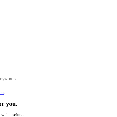
ura
,
or you.
with a solution.